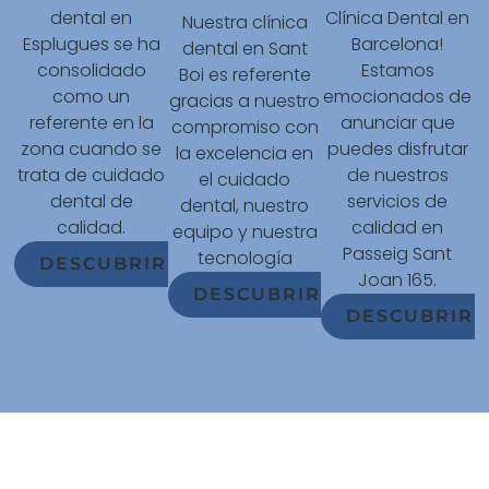
dental en
Clínica Dental en
Nuestra clínica
Esplugues se ha
Barcelona!
dental en Sant
consolidado
Estamos
Boi es referente
como un
emocionados de
gracias a nuestro
referente en la
anunciar que
compromiso con
zona cuando se
puedes disfrutar
la excelencia en
trata de cuidado
de nuestros
el cuidado
dental de
servicios de
dental, nuestro
calidad.
calidad en
equipo y nuestra
Passeig Sant
tecnología
DESCUBRIR
Joan 165.
DESCUBRIR
DESCUBRIR