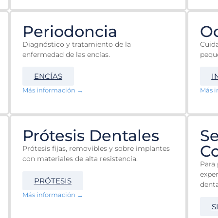
Periodoncia
Od
Diagnóstico y tratamiento de la
Cuida
enfermedad de las encías.
pequ
ENCÍAS
I
Más información →
Más i
Prótesis Dentales
S
Co
Prótesis fijas, removibles y sobre implantes
con materiales de alta resistencia.
Para 
exper
PRÓTESIS
denta
Más información →
S