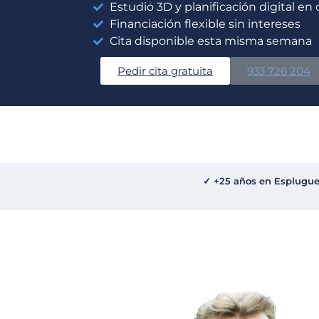
Estudio 3D y planificación digital en
Financiación flexible sin intereses
Cita disponible esta misma semana
Pedir cita gratuita
933 726 204
✓ +25 años en Esplugues