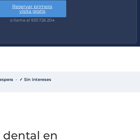
Reservar primera
visita gratis
o llama al 933 726 204
espera · ✓ Sin intereses
e dental en