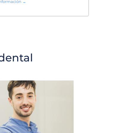
nformación →
dental