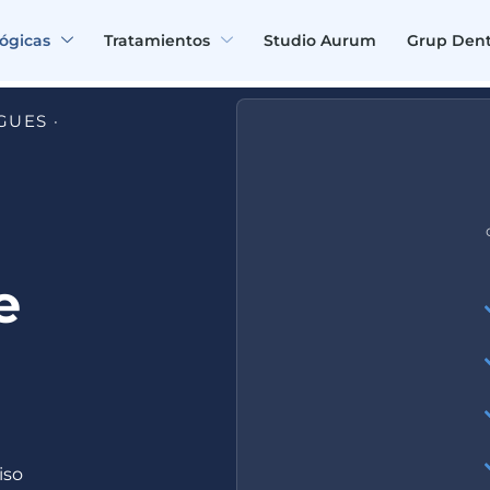
lógicas
Tratamientos
Studio Aurum
Grup Den
GUES ·
e
iso