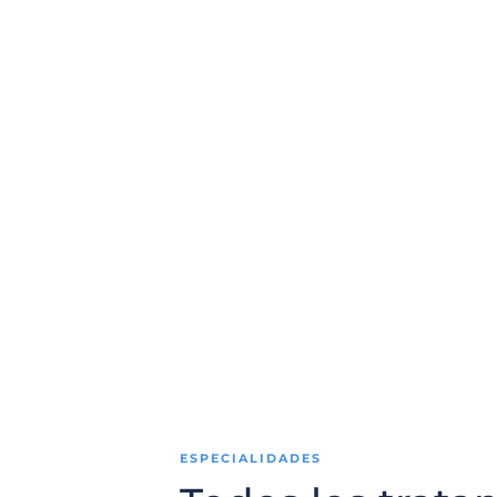
+25
Años de experiencia
ESPECIALIDADES