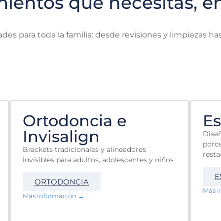
mientos que necesitas, 
es para toda la familia: desde revisiones y limpiezas ha
Ortodoncia e
Es
Invisalign
Diseñ
porce
Brackets tradicionales y alineadores
resta
invisibles para adultos, adolescentes y niños
E
ORTODONCIA
Más i
Más información →