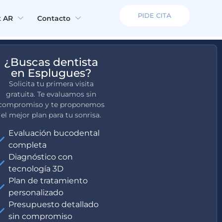
PIDE CITA
t AR
Contacto
¿Buscas dentista
en Esplugues?
Solicita tu primera visita
gratuita. Te evaluamos sin
compromiso y te proponemos
el mejor plan para tu sonrisa.
Evaluación bucodental
completa
Diagnóstico con
tecnología 3D
Plan de tratamiento
personalizado
Presupuesto detallado
sin compromiso